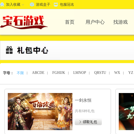
加入收藏
游戏盒子
包服冠名
首页
用户中心
找游戏
ABCDE
FGHIJK
LMNOP
QRSTU
WX
YZ
字母：
不限
︱
︱
︱
︱
︱
︱
一剑永恒
共有6种礼包