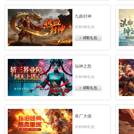
九曲封神
共有6种礼包
仙神之怒
共有6种礼包
兽厂大佬
共有6种礼包