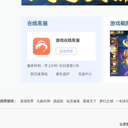
在线客服
游戏截
游戏在线客服
点击对话
服务时间：早上8:00~次日凌晨1:00
防沉迷系统
家长监护
充值中心
推荐游戏：
龙域世界
九曲封神
源战役
仙灵修真
霸者天下
梦幻之城
一剑永
合肥