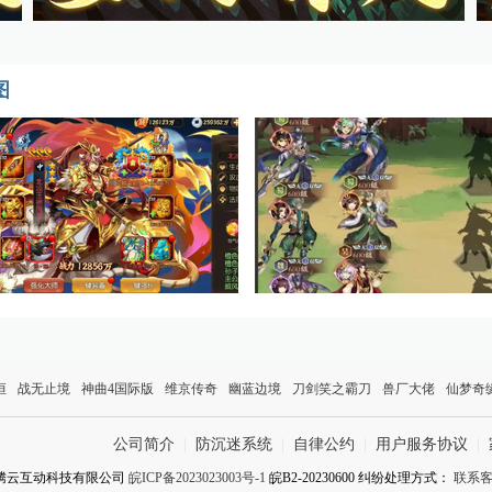
图
恒
战无止境
神曲4国际版
维京传奇
幽蓝边境
刀剑笑之霸刀
兽厂大佬
仙梦奇
公司简介
|
防沉迷系统
|
自律公约
|
用户服务协议
|
腾云互动科技有限公司
皖ICP备2023023003号-1
皖B2-20230600 纠纷处理方式：
联系