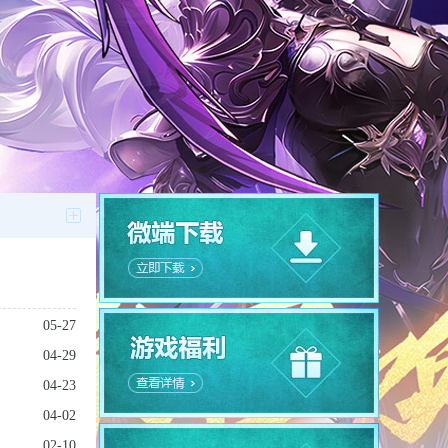
05-27
04-29
04-23
04-02
02-10