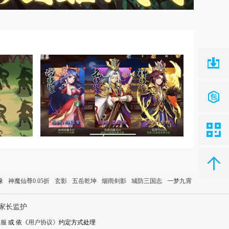
缘
神魔仙尊0.05折
玄影
五岳乾坤
烟雨剑影
城防三国志
一梦九霄
家长监护
客服
或 依《
用户协议》
约定方式处理