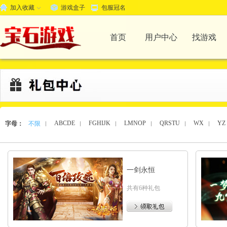
加入收藏
游戏盒子
包服冠名
首页
用户中心
找游戏
ABCDE
FGHIJK
LMNOP
QRSTU
WX
YZ
字母：
不限
︱
︱
︱
︱
︱
︱
一剑永恒
共有6种礼包