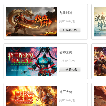
九曲封神
共有6种礼包
仙神之怒
共有6种礼包
兽厂大佬
共有6种礼包