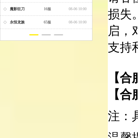
◇
魔影狂刀
16服
08-06 10:00
损失
◇
永恒龙族
65服
08-06 10:00
启，
支持
【合
【合服
注：
温馨