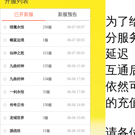
开服列表
已开新服
新服预告
为了
◇
猎魔永恒
250服
08-07 00:07
分服
◇
幽蓝边境
1服
08-07 00:05
延迟
◇
仙神之怒
121服
08-07 00:05
◇
互通
九曲封神
135服
08-06 21:00
◇
九曲封神
134服
08-06 17:00
依然
◇
一剑永恒
33服
08-06 17:00
的充
◇
传奇正传
150服
08-06 14:00
◇
龙域世界
3服
08-06 10:00
请各
◇
源战役
11服
08-06 10:00