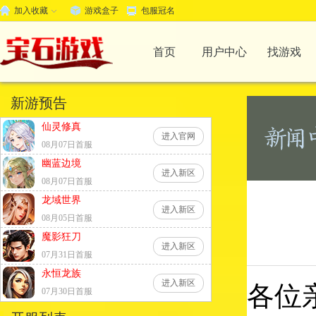
加入收藏
游戏盒子
包服冠名
首页
用户中心
找游戏
新游预告
仙灵修真
进入官网
08月07日首服
幽蓝边境
进入新区
08月07日首服
龙域世界
进入新区
08月05日首服
魔影狂刀
进入新区
07月31日首服
永恒龙族
进入新区
各位
07月30日首服