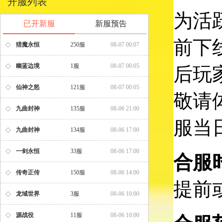
开服列表
为活
已开新服
新服预告
前下
◇
猎魔永恒
250服
08-07 00:07
◇
幽蓝边境
1服
08-07 00:05
后玩
◇
仙神之怒
121服
08-07 00:05
敬请
◇
九曲封神
135服
08-06 21:00
服当
◇
九曲封神
134服
08-06 17:00
◇
一剑永恒
33服
08-06 17:00
合服
◇
传奇正传
150服
08-06 14:00
提前
◇
龙域世界
3服
08-06 10:00
◇
源战役
11服
08-06 10:00