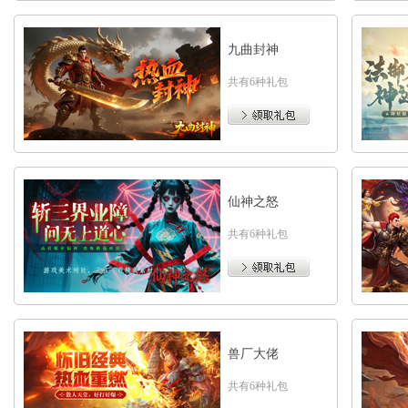
九曲封神
共有6种礼包
仙神之怒
共有6种礼包
兽厂大佬
共有6种礼包