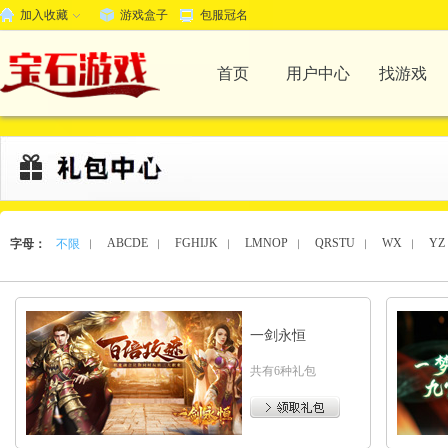
加入收藏
游戏盒子
包服冠名
首页
用户中心
找游戏
ABCDE
FGHIJK
LMNOP
QRSTU
WX
YZ
字母：
不限
︱
︱
︱
︱
︱
︱
一剑永恒
共有6种礼包